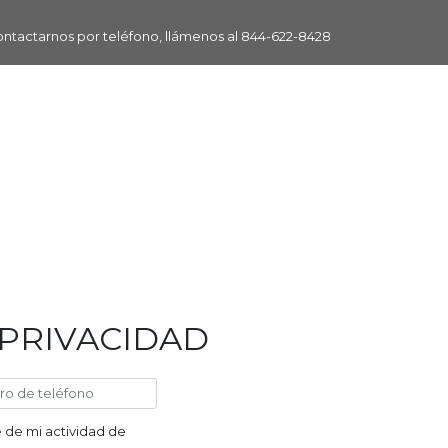
ontactarnos por teléfono, llámenos al
844-622-8428
PRIVACIDAD
 de mi actividad de